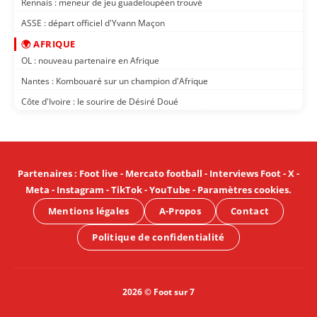
Rennais : meneur de jeu guadeloupéen trouvé
ASSE : départ officiel d'Yvann Maçon
🌍 AFRIQUE
OL : nouveau partenaire en Afrique
Nantes : Kombouaré sur un champion d'Afrique
Côte d'Ivoire : le sourire de Désiré Doué
Partenaires
:
Foot live
-
Mercato football
-
Interviews Foot
-
X
-
Meta
-
Instagram
-
TikTok
-
YouTube
-
Paramètres cookies
.
Mentions légales
A-Propos
Contact
Politique de confidentialité
2026 © Foot sur 7