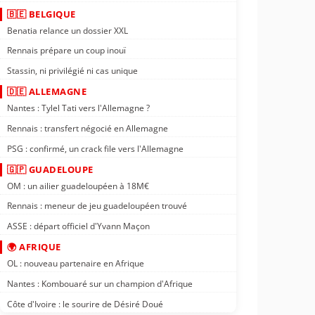
🇧🇪 BELGIQUE
Benatia relance un dossier XXL
Rennais prépare un coup inouï
Stassin, ni privilégié ni cas unique
🇩🇪 ALLEMAGNE
Nantes : Tylel Tati vers l'Allemagne ?
Rennais : transfert négocié en Allemagne
PSG : confirmé, un crack file vers l'Allemagne
🇬🇵 GUADELOUPE
OM : un ailier guadeloupéen à 18M€
Rennais : meneur de jeu guadeloupéen trouvé
ASSE : départ officiel d'Yvann Maçon
🌍 AFRIQUE
OL : nouveau partenaire en Afrique
Nantes : Kombouaré sur un champion d'Afrique
Côte d'Ivoire : le sourire de Désiré Doué