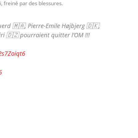
 freiné par des blessures.
erd 🇲🇦, Pierre-Emile Højbjerg 🇩🇰,
 🇩🇿 pourraient quitter l’OM !!!
2s7Zoiqt6
6