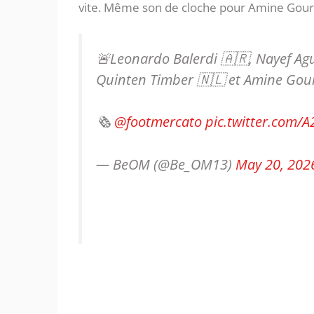
vite. Même son de cloche pour Amine Gouri,
🚨Leonardo Balerdi 🇦🇷, Nayef Agu
Quinten Timber 🇳🇱 et Amine Gouiri
🗞️
@footmercato
pic.twitter.com/A
— BeOM (@Be_OM13)
May 20, 202