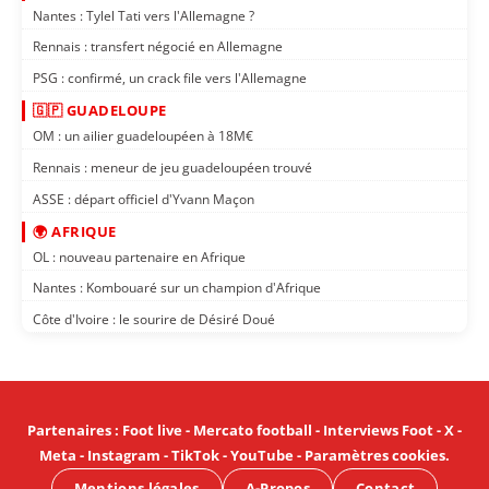
Nantes : Tylel Tati vers l'Allemagne ?
Rennais : transfert négocié en Allemagne
PSG : confirmé, un crack file vers l'Allemagne
🇬🇵 GUADELOUPE
OM : un ailier guadeloupéen à 18M€
Rennais : meneur de jeu guadeloupéen trouvé
ASSE : départ officiel d'Yvann Maçon
🌍 AFRIQUE
OL : nouveau partenaire en Afrique
Nantes : Kombouaré sur un champion d'Afrique
Côte d'Ivoire : le sourire de Désiré Doué
Partenaires
:
Foot live
-
Mercato football
-
Interviews Foot
-
X
-
Meta
-
Instagram
-
TikTok
-
YouTube
-
Paramètres cookies
.
Mentions légales
A-Propos
Contact