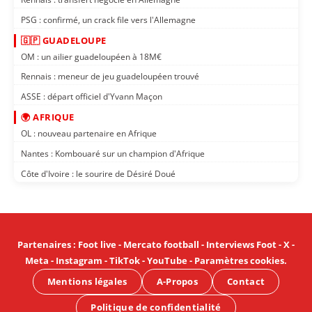
PSG : confirmé, un crack file vers l'Allemagne
🇬🇵 GUADELOUPE
OM : un ailier guadeloupéen à 18M€
Rennais : meneur de jeu guadeloupéen trouvé
ASSE : départ officiel d'Yvann Maçon
🌍 AFRIQUE
OL : nouveau partenaire en Afrique
Nantes : Kombouaré sur un champion d'Afrique
Côte d'Ivoire : le sourire de Désiré Doué
Partenaires
:
Foot live
-
Mercato football
-
Interviews Foot
-
X
-
Meta
-
Instagram
-
TikTok
-
YouTube
-
Paramètres cookies
.
Mentions légales
A-Propos
Contact
Politique de confidentialité