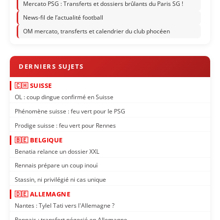
Mercato PSG : Transferts et dossiers brûlants du Paris SG !
News-fil de l’actualité football
OM mercato, transferts et calendrier du club phocéen
🇨🇭 SUISSE
OL : coup dingue confirmé en Suisse
Phénomène suisse : feu vert pour le PSG
Prodige suisse : feu vert pour Rennes
🇧🇪 BELGIQUE
Benatia relance un dossier XXL
Rennais prépare un coup inouï
Stassin, ni privilégié ni cas unique
🇩🇪 ALLEMAGNE
Nantes : Tylel Tati vers l'Allemagne ?
Rennais : transfert négocié en Allemagne