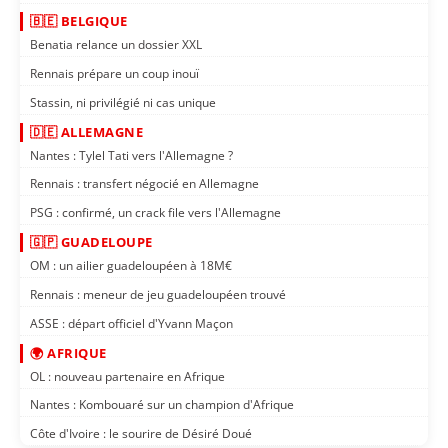
🇧🇪 BELGIQUE
Benatia relance un dossier XXL
Rennais prépare un coup inouï
Stassin, ni privilégié ni cas unique
🇩🇪 ALLEMAGNE
Nantes : Tylel Tati vers l'Allemagne ?
Rennais : transfert négocié en Allemagne
PSG : confirmé, un crack file vers l'Allemagne
🇬🇵 GUADELOUPE
OM : un ailier guadeloupéen à 18M€
Rennais : meneur de jeu guadeloupéen trouvé
ASSE : départ officiel d'Yvann Maçon
🌍 AFRIQUE
OL : nouveau partenaire en Afrique
Nantes : Kombouaré sur un champion d'Afrique
Côte d'Ivoire : le sourire de Désiré Doué