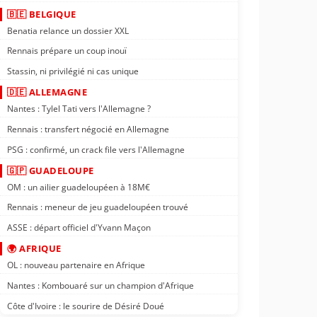
🇧🇪 BELGIQUE
Benatia relance un dossier XXL
Rennais prépare un coup inouï
Stassin, ni privilégié ni cas unique
🇩🇪 ALLEMAGNE
Nantes : Tylel Tati vers l'Allemagne ?
Rennais : transfert négocié en Allemagne
PSG : confirmé, un crack file vers l'Allemagne
🇬🇵 GUADELOUPE
OM : un ailier guadeloupéen à 18M€
Rennais : meneur de jeu guadeloupéen trouvé
ASSE : départ officiel d'Yvann Maçon
🌍 AFRIQUE
OL : nouveau partenaire en Afrique
Nantes : Kombouaré sur un champion d'Afrique
Côte d'Ivoire : le sourire de Désiré Doué