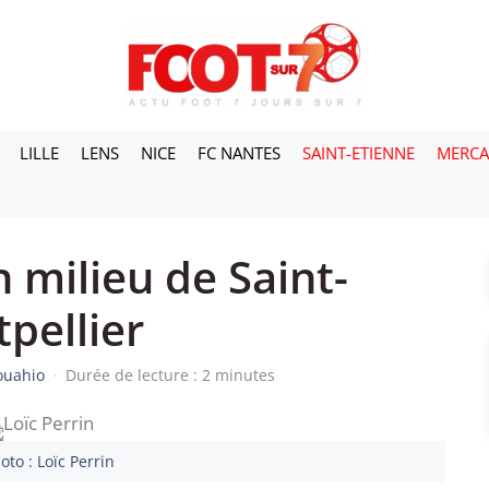
LILLE
LENS
NICE
FC NANTES
SAINT-ETIENNE
MERC
 milieu de Saint-
pellier
ouahio
·
Durée de lecture : 2 minutes
oto : Loïc Perrin