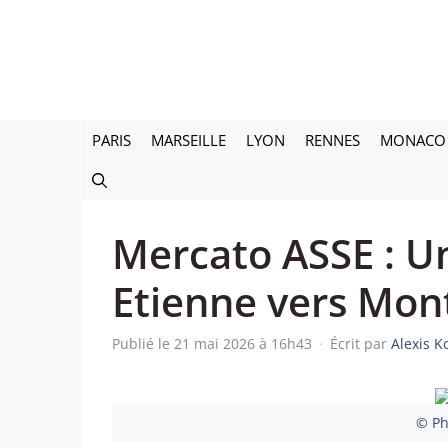
Aller
au
contenu
PARIS
MARSEILLE
LYON
RENNES
MONACO
Mercato ASSE : Un
Etienne vers Mont
Publié le 21 mai 2026 à 16h43
·
Écrit par
Alexis K
© Ph