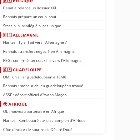
🇧🇪 BELGIQUE
Benatia relance un dossier XXL
Rennais prépare un coup inouï
Stassin, ni privilégié ni cas unique
🇩🇪 ALLEMAGNE
Nantes : Tylel Tati vers l'Allemagne ?
Rennais : transfert négocié en Allemagne
PSG : confirmé, un crack file vers l'Allemagne
🇬🇵 GUADELOUPE
OM : un ailier guadeloupéen à 18M€
Rennais : meneur de jeu guadeloupéen trouvé
ASSE : départ officiel d'Yvann Maçon
🌍 AFRIQUE
OL : nouveau partenaire en Afrique
Nantes : Kombouaré sur un champion d'Afrique
Côte d'Ivoire : le sourire de Désiré Doué