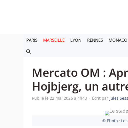
Aller
au
contenu
PARIS
MARSEILLE
LYON
RENNES
MONACO
Mercato OM : Apr
Hojbjerg, un autre
Publié le 22 mai 2026 à 4h43
·
Écrit par
Jules Ses
© Photo : Le