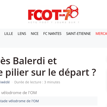
LILLE
LENS
NICE
FC NANTES
SAINT-ETIENNE
MERC
ès Balerdi et
 pilier sur le départ ?
siwèdé
·
Durée de lecture : 3 minutes
 stade vélodrome de l'OM