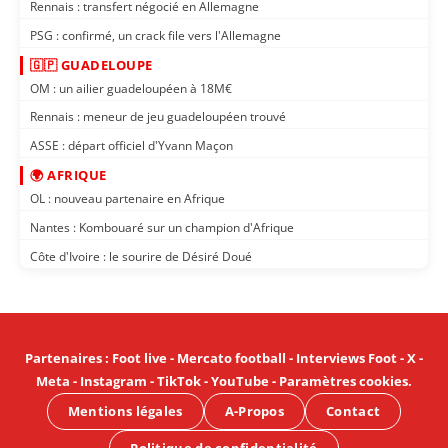
Rennais : transfert négocié en Allemagne
PSG : confirmé, un crack file vers l'Allemagne
🇬🇵 GUADELOUPE
OM : un ailier guadeloupéen à 18M€
Rennais : meneur de jeu guadeloupéen trouvé
ASSE : départ officiel d'Yvann Maçon
🌍 AFRIQUE
OL : nouveau partenaire en Afrique
Nantes : Kombouaré sur un champion d'Afrique
Côte d'Ivoire : le sourire de Désiré Doué
Partenaires
:
Foot live
-
Mercato football
-
Interviews Foot
-
X
-
Meta
-
Instagram
-
TikTok
-
YouTube
-
Paramètres cookies
.
Mentions légales
A-Propos
Contact
Politique de confidentialité