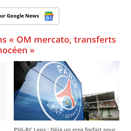
sur Google News
ns « OM mercato, transferts
phocéen »
PSG-RC Lens : Déjà un gros forfait pour