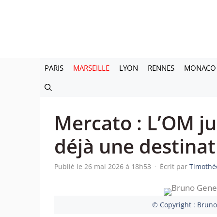
Aller
au
contenu
PARIS
MARSEILLE
LYON
RENNES
MONACO
Mercato : L’OM ju
déjà une destinat
Publié le 26 mai 2026 à 18h53
·
Écrit par
Timothé
© Copyright : Bruno