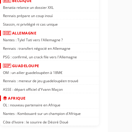
🇧🇪 BELGIQUE
Benatia relance un dossier XXL
Rennais prépare un coup inouï
Stassin, ni privilégié ni cas unique
🇩🇪 ALLEMAGNE
Nantes : Tylel Tati vers l'Allemagne ?
Rennais : transfert négocié en Allemagne
PSG : confirmé, un crack file vers l'Allemagne
🇬🇵 GUADELOUPE
OM : un ailier guadeloupéen à 18M€
Rennais : meneur de jeu guadeloupéen trouvé
ASSE : départ officiel d'Yvann Maçon
🌍 AFRIQUE
OL : nouveau partenaire en Afrique
Nantes : Kombouaré sur un champion d'Afrique
Côte d'Ivoire : le sourire de Désiré Doué