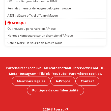
OM : un ailier guadeloupéen à 18M€
Rennais : meneur de jeu guadeloupéen trouvé
ASSE : départ officiel d'Yvann Maçon
🌍 AFRIQUE
OL : nouveau partenaire en Afrique
Nantes : Kombouaré sur un champion d'Afrique
Côte d'Ivoire : le sourire de Désiré Doué
Partenaires
:
Foot live
-
Mercato football
-
Interviews Foot
-
X
-
Meta
-
Instagram
-
TikTok
-
YouTube
-
Paramètres cookies
.
Mentions légales
A-Propos
Contact
Politique de confidentialité
2026 © Foot sur 7