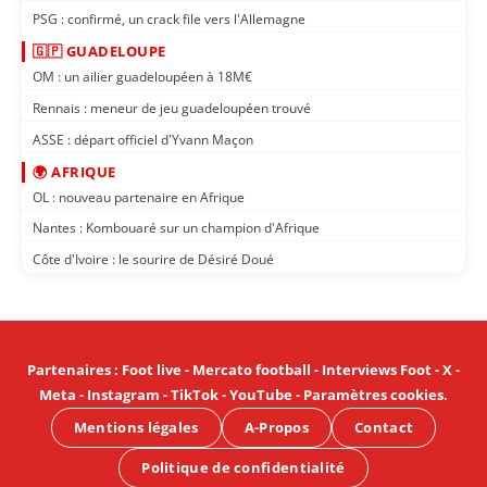
PSG : confirmé, un crack file vers l'Allemagne
🇬🇵 GUADELOUPE
OM : un ailier guadeloupéen à 18M€
Rennais : meneur de jeu guadeloupéen trouvé
ASSE : départ officiel d'Yvann Maçon
🌍 AFRIQUE
OL : nouveau partenaire en Afrique
Nantes : Kombouaré sur un champion d'Afrique
Côte d'Ivoire : le sourire de Désiré Doué
Partenaires
:
Foot live
-
Mercato football
-
Interviews Foot
-
X
-
Meta
-
Instagram
-
TikTok
-
YouTube
-
Paramètres cookies
.
Mentions légales
A-Propos
Contact
Politique de confidentialité