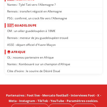
Nantes : Tylel Tati vers l'Allemagne ?
Rennais : transfert négocié en Allemagne
PSG : confirmé, un crack file vers l'Allemagne
🇬🇵 GUADELOUPE
OM : un ailier guadeloupéen à 18M€
Rennais : meneur de jeu guadeloupéen trouvé
ASSE : départ officiel d'Yvann Maçon
🌍 AFRIQUE
OL : nouveau partenaire en Afrique
Nantes : Kombouaré sur un champion d'Afrique
Côte d'Ivoire : le sourire de Désiré Doué
Partenaires
:
Foot live
-
Mercato football
-
Interviews Foot
-
X
-
Meta
-
Instagram
-
TikTok
-
YouTube
-
Paramètres cookies
.