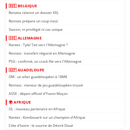
🇧🇪 BELGIQUE
Benatia relance un dossier XXL
Rennais prépare un coup inouï
Stassin, ni privilégié ni cas unique
🇩🇪 ALLEMAGNE
Nantes : Tylel Tati vers l'Allemagne ?
Rennais : transfert négocié en Allemagne
PSG : confirmé, un crack file vers l'Allemagne
🇬🇵 GUADELOUPE
OM : un ailier guadeloupéen à 18M€
Rennais : meneur de jeu guadeloupéen trouvé
ASSE : départ officiel d'Yvann Maçon
🌍 AFRIQUE
OL : nouveau partenaire en Afrique
Nantes : Kombouaré sur un champion d'Afrique
Côte d'Ivoire : le sourire de Désiré Doué