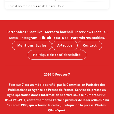
Côte d'Ivoire : le sourire de Désiré Doué
Partenaires
:
Foot live
-
Mercato football
-
Interviews Foot
-
X
-
Meta
-
Instagram
-
TikTok
-
YouTube
-
Paramètres cookies
.
Mentions légales
A-Propos
Contact
Politique de confidentialité
2026 © Foot sur 7
Foot-sur 7
est un média
certifié
, par la Commission Paritaire des
Publications et Agence de Presse de France, Service de presse en
ligne spécialisé dans l'Information sportive sous le numéro CPPAP
0524 W 94911
, conformément à l'article premier de la loi n°86-897 du
1er août 1986, qui réforme le cadre juridique de la presse. Photos :
@IconSport.