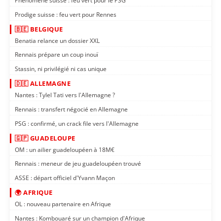
Phénomène suisse : feu vert pour le PSG
Prodige suisse : feu vert pour Rennes
🇧🇪 BELGIQUE
Benatia relance un dossier XXL
Rennais prépare un coup inouï
Stassin, ni privilégié ni cas unique
🇩🇪 ALLEMAGNE
Nantes : Tylel Tati vers l'Allemagne ?
Rennais : transfert négocié en Allemagne
PSG : confirmé, un crack file vers l'Allemagne
🇬🇵 GUADELOUPE
OM : un ailier guadeloupéen à 18M€
Rennais : meneur de jeu guadeloupéen trouvé
ASSE : départ officiel d'Yvann Maçon
🌍 AFRIQUE
OL : nouveau partenaire en Afrique
Nantes : Kombouaré sur un champion d'Afrique