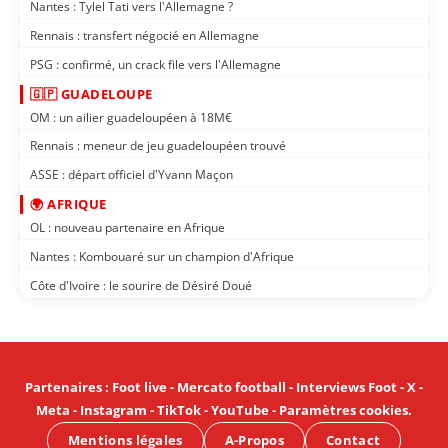
Nantes : Tylel Tati vers l'Allemagne ?
Rennais : transfert négocié en Allemagne
PSG : confirmé, un crack file vers l'Allemagne
🇬🇵 GUADELOUPE
OM : un ailier guadeloupéen à 18M€
Rennais : meneur de jeu guadeloupéen trouvé
ASSE : départ officiel d'Yvann Maçon
🌍 AFRIQUE
OL : nouveau partenaire en Afrique
Nantes : Kombouaré sur un champion d'Afrique
Côte d'Ivoire : le sourire de Désiré Doué
Partenaires
:
Foot live
-
Mercato football
-
Interviews Foot
-
X
-
Meta
-
Instagram
-
TikTok
-
YouTube
-
Paramètres cookies
.
Mentions légales
A-Propos
Contact