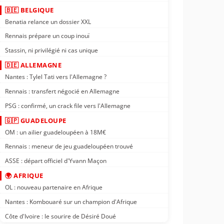
🇧🇪 BELGIQUE
Benatia relance un dossier XXL
Rennais prépare un coup inouï
Stassin, ni privilégié ni cas unique
🇩🇪 ALLEMAGNE
Nantes : Tylel Tati vers l'Allemagne ?
Rennais : transfert négocié en Allemagne
PSG : confirmé, un crack file vers l'Allemagne
🇬🇵 GUADELOUPE
OM : un ailier guadeloupéen à 18M€
Rennais : meneur de jeu guadeloupéen trouvé
ASSE : départ officiel d'Yvann Maçon
🌍 AFRIQUE
OL : nouveau partenaire en Afrique
Nantes : Kombouaré sur un champion d'Afrique
Côte d'Ivoire : le sourire de Désiré Doué