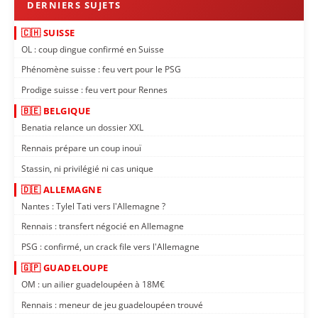
🇨🇭 SUISSE
OL : coup dingue confirmé en Suisse
Phénomène suisse : feu vert pour le PSG
Prodige suisse : feu vert pour Rennes
🇧🇪 BELGIQUE
Benatia relance un dossier XXL
Rennais prépare un coup inouï
Stassin, ni privilégié ni cas unique
🇩🇪 ALLEMAGNE
Nantes : Tylel Tati vers l'Allemagne ?
Rennais : transfert négocié en Allemagne
PSG : confirmé, un crack file vers l'Allemagne
🇬🇵 GUADELOUPE
OM : un ailier guadeloupéen à 18M€
Rennais : meneur de jeu guadeloupéen trouvé