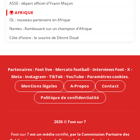
ASSE : départ officiel d'Yvann Maçon
🌍 AFRIQUE
OL : nouveau partenaire en Afrique
Nantes : Kombouaré sur un champion d'Afrique
Côte d'Ivoire : le sourire de Désiré Doué
Partenaires
:
Foot live
-
Mercato football
-
Interviews Foot
-
X
-
Meta
-
Instagram
-
TikTok
-
YouTube
-
Paramètres cookies
.
Mentions légales
A-Propos
Contact
Politique de confidentialité
2026 © Foot sur 7
Foot-sur 7
est un média
certifié
, par la Commission Paritaire des