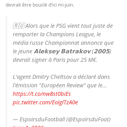
devrait être bouclé d’ici mi-juin.
🇷🇺 Alors que le PSG vient tout juste de
remporter la Champions League, le
média russe Championnat annonce que
le jeune 𝗔𝗹𝗲𝗸𝘀𝗲𝘆 𝗕𝗮𝘁𝗿𝗮𝗸𝗼𝘃 (𝟮𝟬𝟬𝟱)
devrait signer à Paris pour 25 M€.
L'agent Dmitry Cheltsov a déclaré dans
l'émission "Européen Review" que le…
https://t.co/nw8st0biEs
pic.twitter.com/EoIglTzA0e
— EspoirsduFootball (@EspoirsduFoot)