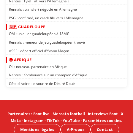
Nantes : Tylel Tati vers l'Allemagne ?
Rennais : transfert négocié en Allemagne
PSG : confirmé, un crack file vers l'Allemagne
🇬🇵 GUADELOUPE
OM : un ailier guadeloupéen à 18M€
Rennais : meneur de jeu guadeloupéen trouvé
ASSE : départ officiel d'Yvann Maçon
🌍 AFRIQUE
OL : nouveau partenaire en Afrique
Nantes : Kombouaré sur un champion d'Afrique
Côte d'Ivoire : le sourire de Désiré Doué
Partenaires
:
Foot live
-
Mercato football
-
Interviews Foot
-
X
-
Meta
-
Instagram
-
TikTok
-
YouTube
-
Paramètres cookies
.
Mentions légales
A-Propos
Contact