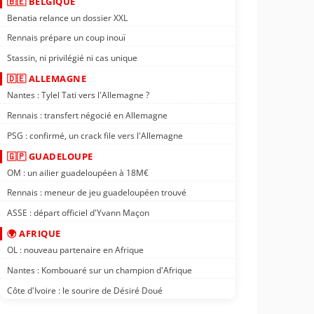
🇧🇪 BELGIQUE
Benatia relance un dossier XXL
Rennais prépare un coup inouï
Stassin, ni privilégié ni cas unique
🇩🇪 ALLEMAGNE
Nantes : Tylel Tati vers l'Allemagne ?
Rennais : transfert négocié en Allemagne
PSG : confirmé, un crack file vers l'Allemagne
🇬🇵 GUADELOUPE
OM : un ailier guadeloupéen à 18M€
Rennais : meneur de jeu guadeloupéen trouvé
ASSE : départ officiel d'Yvann Maçon
🌍 AFRIQUE
OL : nouveau partenaire en Afrique
Nantes : Kombouaré sur un champion d'Afrique
Côte d'Ivoire : le sourire de Désiré Doué