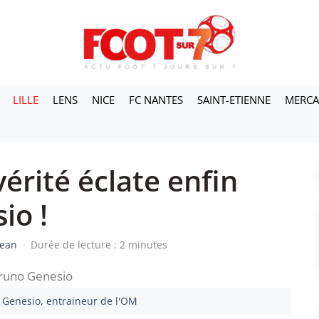
LILLE
LENS
NICE
FC NANTES
SAINT-ETIENNE
MERC
érité éclate enfin
io !
Jean
·
Durée de lecture : 2 minutes
 Genesio, entraineur de l'OM