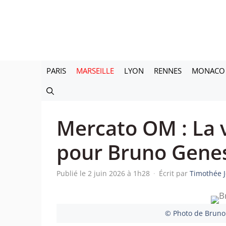
Aller
au
contenu
PARIS
MARSEILLE
LYON
RENNES
MONACO
Mercato OM : La v
pour Bruno Genes
Publié le 2 juin 2026 à 1h28
·
Écrit par
Timothée 
© Photo de Bruno