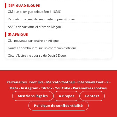
🇬🇵 GUADELOUPE
OM : un ailier guadeloupéen à 18M€
Rennais : meneur de jeu guadeloupéen trouvé
ASSE : départ officiel d'Yvann Maçon
🌍 AFRIQUE
OL : nouveau partenaire en Afrique
Nantes : Kombouaré sur un champion d'Afrique
Côte d'Ivoire : le sourire de Désiré Doué
Partenaires
:
Foot live
-
Mercato football
-
Interviews Foot
-
X
-
Meta
-
Instagram
-
TikTok
-
YouTube
-
Paramètres cookies
.
Mentions légales
A-Propos
Contact
Politique de confidentialité