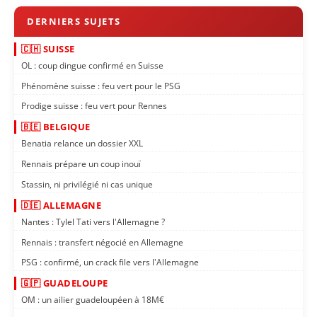
🇨🇭 SUISSE
OL : coup dingue confirmé en Suisse
Phénomène suisse : feu vert pour le PSG
Prodige suisse : feu vert pour Rennes
🇧🇪 BELGIQUE
Benatia relance un dossier XXL
Rennais prépare un coup inouï
Stassin, ni privilégié ni cas unique
🇩🇪 ALLEMAGNE
Nantes : Tylel Tati vers l'Allemagne ?
Rennais : transfert négocié en Allemagne
PSG : confirmé, un crack file vers l'Allemagne
🇬🇵 GUADELOUPE
OM : un ailier guadeloupéen à 18M€