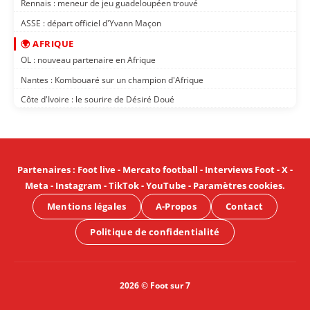
Rennais : meneur de jeu guadeloupéen trouvé
ASSE : départ officiel d'Yvann Maçon
🌍 AFRIQUE
OL : nouveau partenaire en Afrique
Nantes : Kombouaré sur un champion d'Afrique
Côte d'Ivoire : le sourire de Désiré Doué
Partenaires
:
Foot live
-
Mercato football
-
Interviews Foot
-
X
-
Meta
-
Instagram
-
TikTok
-
YouTube
-
Paramètres cookies
.
Mentions légales
A-Propos
Contact
Politique de confidentialité
2026 © Foot sur 7