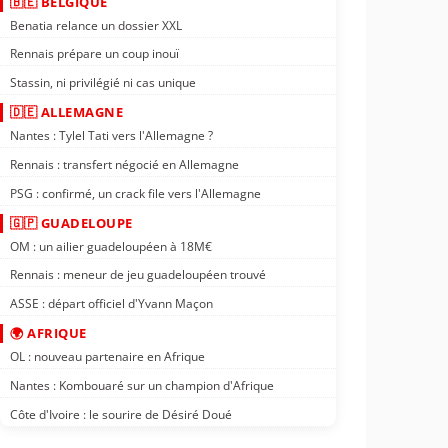
🇧🇪 BELGIQUE
Benatia relance un dossier XXL
Rennais prépare un coup inouï
Stassin, ni privilégié ni cas unique
🇩🇪 ALLEMAGNE
Nantes : Tylel Tati vers l'Allemagne ?
Rennais : transfert négocié en Allemagne
PSG : confirmé, un crack file vers l'Allemagne
🇬🇵 GUADELOUPE
OM : un ailier guadeloupéen à 18M€
Rennais : meneur de jeu guadeloupéen trouvé
ASSE : départ officiel d'Yvann Maçon
🌍 AFRIQUE
OL : nouveau partenaire en Afrique
Nantes : Kombouaré sur un champion d'Afrique
Côte d'Ivoire : le sourire de Désiré Doué