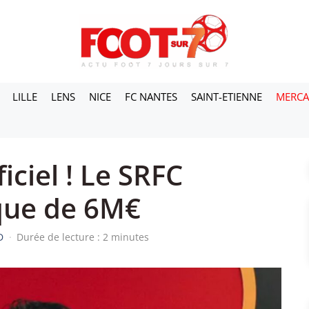
LILLE
LENS
NICE
FC NANTES
SAINT-ETIENNE
MERC
iciel ! Le SRFC
que de 6M€
D
·
Durée de lecture : 2 minutes