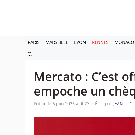
Aller
au
contenu
PARIS
MARSEILLE
LYON
RENNES
MONACO
Mercato : C’est off
empoche un chè
Publié le 6 juin 2026 à 0h23
·
Écrit par
JEAN-LUC 