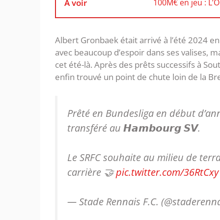
À voir
100M€ en jeu : L’
Albert Gronbaek était arrivé à l’été 2024 
avec beaucoup d’espoir dans ses valises, mai
cet été-là. Après des prêts successifs à Sou
enfin trouvé un point de chute loin de la Br
Prêté en Bundesliga en début d’an
transféré au 𝙃𝙖𝙢𝙗𝙤𝙪𝙧𝙜 𝙎𝙑.
Le SRFC souhaite au milieu de terra
carrière 🤝
pic.twitter.com/36RtCxy
— Stade Rennais F.C. (@staderenn