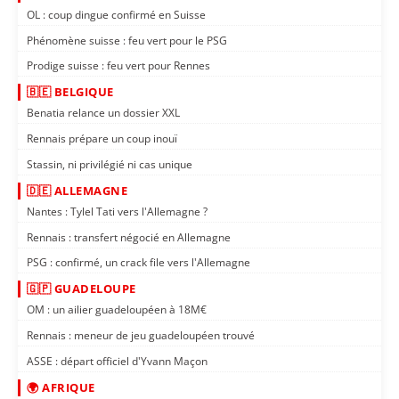
OL : coup dingue confirmé en Suisse
Phénomène suisse : feu vert pour le PSG
Prodige suisse : feu vert pour Rennes
🇧🇪 BELGIQUE
Benatia relance un dossier XXL
Rennais prépare un coup inouï
Stassin, ni privilégié ni cas unique
🇩🇪 ALLEMAGNE
Nantes : Tylel Tati vers l'Allemagne ?
Rennais : transfert négocié en Allemagne
PSG : confirmé, un crack file vers l'Allemagne
🇬🇵 GUADELOUPE
OM : un ailier guadeloupéen à 18M€
Rennais : meneur de jeu guadeloupéen trouvé
ASSE : départ officiel d'Yvann Maçon
🌍 AFRIQUE