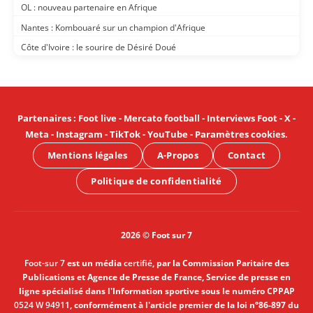
OL : nouveau partenaire en Afrique
Nantes : Kombouaré sur un champion d'Afrique
Côte d'Ivoire : le sourire de Désiré Doué
Partenaires
:
Foot live
-
Mercato football
-
Interviews Foot
-
X
-
Meta
-
Instagram
-
TikTok
-
YouTube
-
Paramètres cookies
.
Mentions légales
A-Propos
Contact
Politique de confidentialité
2026 © Foot sur 7
Foot-sur 7
est un média
certifié
, par la Commission Paritaire des
Publications et Agence de Presse de France, Service de presse en
ligne spécialisé dans l'Information sportive sous le numéro CPPAP
0524 W 94911
, conformément à l'article premier de la loi n°86-897 du