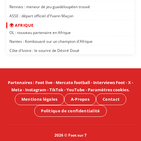
Rennais : meneur de jeu guadeloupéen trouvé
ASSE : départ officiel d'Yvann Maçon
🌍 AFRIQUE
OL : nouveau partenaire en Afrique
Nantes : Kombouaré sur un champion d'Afrique
Côte d'Ivoire : le sourire de Désiré Doué
Partenaires
:
Foot live
-
Mercato football
-
Interviews Foot
-
X
-
Meta
-
Instagram
-
TikTok
-
YouTube
-
Paramètres cookies
.
Mentions légales
A-Propos
Contact
Politique de confidentialité
2026 © Foot sur 7