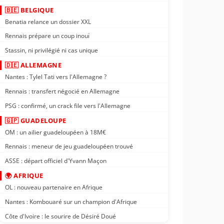
🇧🇪 BELGIQUE
Benatia relance un dossier XXL
Rennais prépare un coup inouï
Stassin, ni privilégié ni cas unique
🇩🇪 ALLEMAGNE
Nantes : Tylel Tati vers l'Allemagne ?
Rennais : transfert négocié en Allemagne
PSG : confirmé, un crack file vers l'Allemagne
🇬🇵 GUADELOUPE
OM : un ailier guadeloupéen à 18M€
Rennais : meneur de jeu guadeloupéen trouvé
ASSE : départ officiel d'Yvann Maçon
🌍 AFRIQUE
OL : nouveau partenaire en Afrique
Nantes : Kombouaré sur un champion d'Afrique
Côte d'Ivoire : le sourire de Désiré Doué