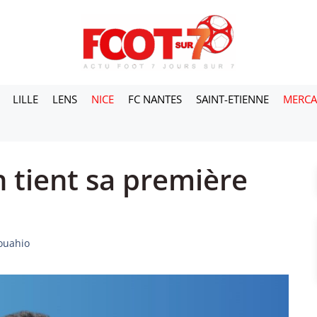
LILLE
LENS
NICE
FC NANTES
SAINT-ETIENNE
MERC
 tient sa première
Kouahio