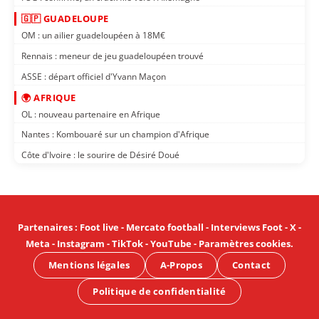
🇬🇵 GUADELOUPE
OM : un ailier guadeloupéen à 18M€
Rennais : meneur de jeu guadeloupéen trouvé
ASSE : départ officiel d'Yvann Maçon
🌍 AFRIQUE
OL : nouveau partenaire en Afrique
Nantes : Kombouaré sur un champion d'Afrique
Côte d'Ivoire : le sourire de Désiré Doué
Partenaires
:
Foot live
-
Mercato football
-
Interviews Foot
-
X
-
Meta
-
Instagram
-
TikTok
-
YouTube
-
Paramètres cookies
.
Mentions légales
A-Propos
Contact
Politique de confidentialité