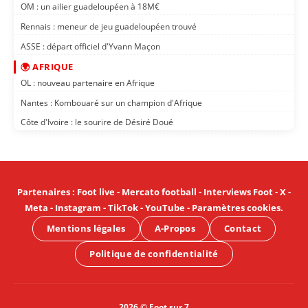
OM : un ailier guadeloupéen à 18M€
Rennais : meneur de jeu guadeloupéen trouvé
ASSE : départ officiel d'Yvann Maçon
🌍 AFRIQUE
OL : nouveau partenaire en Afrique
Nantes : Kombouaré sur un champion d'Afrique
Côte d'Ivoire : le sourire de Désiré Doué
Partenaires
:
Foot live
-
Mercato football
-
Interviews Foot
-
X
-
Meta
-
Instagram
-
TikTok
-
YouTube
-
Paramètres cookies
.
Mentions légales
A-Propos
Contact
Politique de confidentialité
2026 © Foot sur 7