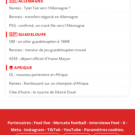
🇩🇪 ALLEMAGNE
Nantes : Tylel Tati vers l'Allemagne ?
Rennais : transfert négocié en Allemagne
PSG : confirmé, un crack file vers l'Allemagne
🇬🇵 GUADELOUPE
OM : un ailier guadeloupéen à 18M€
Rennais : meneur de jeu guadeloupéen trouvé
ASSE : départ officiel d'Yvann Maçon
🌍 AFRIQUE
OL : nouveau partenaire en Afrique
Nantes : Kombouaré sur un champion d'Afrique
Côte d'Ivoire : le sourire de Désiré Doué
Partenaires
:
Foot live
-
Mercato football
-
Interviews Foot
-
X
-
Meta
-
Instagram
-
TikTok
-
YouTube
-
Paramètres cookies
.