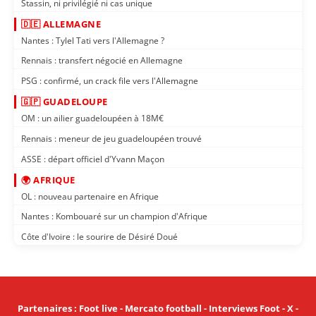
Stassin, ni privilégié ni cas unique
🇩🇪 ALLEMAGNE
Nantes : Tylel Tati vers l'Allemagne ?
Rennais : transfert négocié en Allemagne
PSG : confirmé, un crack file vers l'Allemagne
🇬🇵 GUADELOUPE
OM : un ailier guadeloupéen à 18M€
Rennais : meneur de jeu guadeloupéen trouvé
ASSE : départ officiel d'Yvann Maçon
🌍 AFRIQUE
OL : nouveau partenaire en Afrique
Nantes : Kombouaré sur un champion d'Afrique
Côte d'Ivoire : le sourire de Désiré Doué
Partenaires
:
Foot live
-
Mercato football
-
Interviews Foot
-
X
-