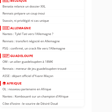
🇧🇪 BELGIQUE
Benatia relance un dossier XXL
Rennais prépare un coup inouï
Stassin, ni privilégié ni cas unique
🇩🇪 ALLEMAGNE
Nantes : Tylel Tati vers l'Allemagne ?
Rennais : transfert négocié en Allemagne
PSG : confirmé, un crack file vers l'Allemagne
🇬🇵 GUADELOUPE
OM : un ailier guadeloupéen à 18M€
Rennais : meneur de jeu guadeloupéen trouvé
ASSE : départ officiel d'Yvann Maçon
🌍 AFRIQUE
OL : nouveau partenaire en Afrique
Nantes : Kombouaré sur un champion d'Afrique
Côte d'Ivoire : le sourire de Désiré Doué