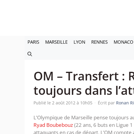
Aller
au
contenu
PARIS
MARSEILLE
LYON
RENNES
MONACO
OM – Transfert :
toujours dans l’at
Publié le 2 août 2012 à 10h05
·
Écrit par
Ronan R
L’Olympique de Marseille pense toujours au 
Ryad Boubebouz
(22 ans, 6 buts en Ligue 1
attaquants en cas de départ. L’OM compte av