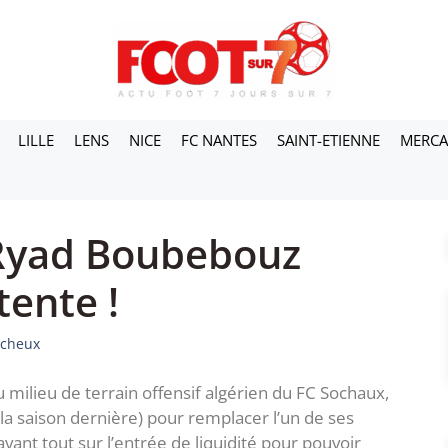
LILLE
LENS
NICE
FC NANTES
SAINT-ETIENNE
MERC
 Ryad Boubebouz
tente !
icheux
milieu de terrain offensif algérien du FC Sochaux,
 la saison dernière) pour remplacer l’un de ses
ant tout sur l’entrée de liquidité pour pouvoir