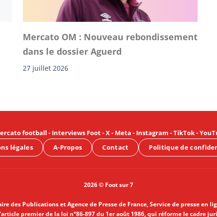
Mercato OM : Nouveau rebondissement
dans le dossier Aguerd
27 juillet 2026
ercato football
-
Interviews Foot
-
X
-
Meta
-
Instagram
-
TikTok
-
YouT
ns légales
A-Propos
Contact
Politique de confide
2026 © Foot sur 7
aire des Publications et Agence de Presse de France, Service de presse en li
article premier de la loi n°86-897 du 1er août 1986, qui réforme le cadre jur