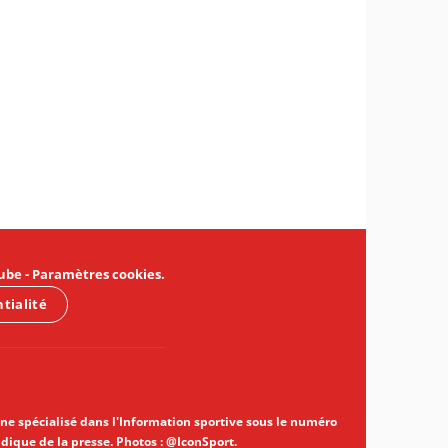
ube
-
Paramètres cookies
.
ntialité
gne spécialisé dans l'Information sportive sous le numéro
idique de la presse. Photos : @IconSport.