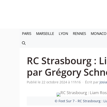
Aller
au
contenu
PARIS
MARSEILLE
LYON
RENNES
MONACO
RC Strasbourg : L
par Grégory Schn
Publié le 22 octobre 2024 à 11h16
·
Écrit par
Josi
© Foot Sur 7 - RC Strasbourg : L