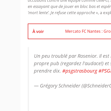
occasions contre une équipe comme celle-ci, il
en essayant que de jouer en bloc bas et espér
‘mort lente’. Je refuse cette approche
», a exp
À voir
Mercato FC Nantes : Gros
Un peu troublé par Rosenior. Il est
propre pub (regardez l'audace!) et
prendre dix.
#psgstrasbourg
#PSG
— Grégory Schneider (@Schneider