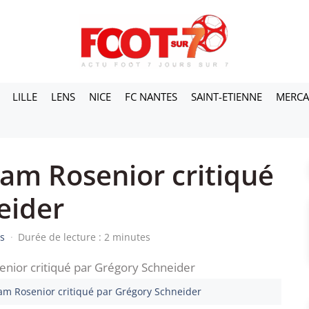
LILLE
LENS
NICE
FC NANTES
SAINT-ETIENNE
MERC
iam Rosenior critiqué
eider
as
·
Durée de lecture : 2 minutes
iam Rosenior critiqué par Grégory Schneider