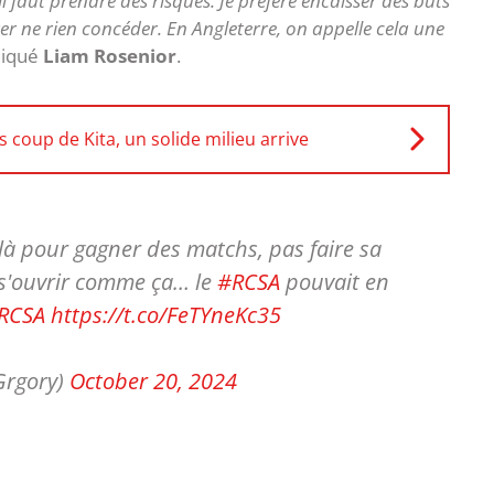
 faut prendre des risques. Je préfère encaisser des buts
er ne rien concéder. En Angleterre, on appelle cela une
liqué
Liam Rosenior
.
 coup de Kita, un solide milieu arrive
 là pour gagner des matchs, pas faire sa
 s'ouvrir comme ça… le
#RCSA
pouvait en
RCSA
https://t.co/FeTYneKc35
Grgory)
October 20, 2024