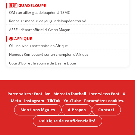
🇬🇵 GUADELOUPE
OM : un ailier guadeloupéen à 18M€
Rennais : meneur de jeu guadeloupéen trouvé
ASSE : départ officiel d'Yvann Maçon
🌍 AFRIQUE
OL : nouveau partenaire en Afrique
Nantes : Kombouaré sur un champion d'Afrique
Côte d'Ivoire : le sourire de Désiré Doué
Partenaires
:
Foot live
-
Mercato football
-
Interviews Foot
-
X
-
Meta
-
Instagram
-
TikTok
-
YouTube
-
Paramètres cookies
.
Mentions légales
A-Propos
Contact
Politique de confidentialité