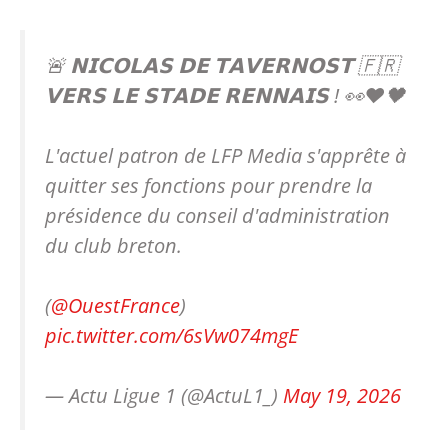
🚨 𝗡𝗜𝗖𝗢𝗟𝗔𝗦 𝗗𝗘 𝗧𝗔𝗩𝗘𝗥𝗡𝗢𝗦𝗧 🇫🇷
𝗩𝗘𝗥𝗦 𝗟𝗘 𝗦𝗧𝗔𝗗𝗘 𝗥𝗘𝗡𝗡𝗔𝗜𝗦 ! 👀❤️🖤
L'actuel patron de LFP Media s'apprête à
quitter ses fonctions pour prendre la
présidence du conseil d'administration
du club breton.
(
@OuestFrance
)
pic.twitter.com/6sVw074mgE
— Actu Ligue 1 (@ActuL1_)
May 19, 2026