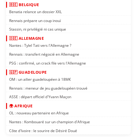
🇧🇪 BELGIQUE
Benatia relance un dossier XXL
Rennais prépare un coup inouï
Stassin, ni privilégié ni cas unique
🇩🇪 ALLEMAGNE
Nantes : Tylel Tati vers l'Allemagne ?
Rennais : transfert négocié en Allemagne
PSG : confirmé, un crack file vers l'Allemagne
🇬🇵 GUADELOUPE
OM : un ailier guadeloupéen à 18M€
Rennais : meneur de jeu guadeloupéen trouvé
ASSE : départ officiel d'Yvann Maçon
🌍 AFRIQUE
OL : nouveau partenaire en Afrique
Nantes : Kombouaré sur un champion d'Afrique
Côte d'Ivoire : le sourire de Désiré Doué