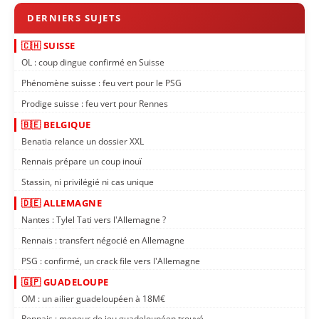
🇨🇭 SUISSE
OL : coup dingue confirmé en Suisse
Phénomène suisse : feu vert pour le PSG
Prodige suisse : feu vert pour Rennes
🇧🇪 BELGIQUE
Benatia relance un dossier XXL
Rennais prépare un coup inouï
Stassin, ni privilégié ni cas unique
🇩🇪 ALLEMAGNE
Nantes : Tylel Tati vers l'Allemagne ?
Rennais : transfert négocié en Allemagne
PSG : confirmé, un crack file vers l'Allemagne
🇬🇵 GUADELOUPE
OM : un ailier guadeloupéen à 18M€
Rennais : meneur de jeu guadeloupéen trouvé