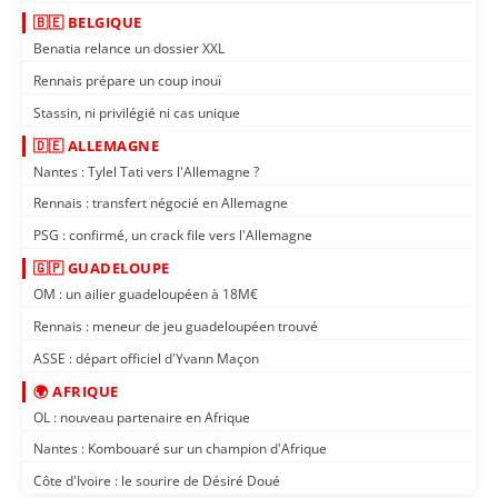
🇧🇪 BELGIQUE
Benatia relance un dossier XXL
Rennais prépare un coup inouï
Stassin, ni privilégié ni cas unique
🇩🇪 ALLEMAGNE
Nantes : Tylel Tati vers l'Allemagne ?
Rennais : transfert négocié en Allemagne
PSG : confirmé, un crack file vers l'Allemagne
🇬🇵 GUADELOUPE
OM : un ailier guadeloupéen à 18M€
Rennais : meneur de jeu guadeloupéen trouvé
ASSE : départ officiel d'Yvann Maçon
🌍 AFRIQUE
OL : nouveau partenaire en Afrique
Nantes : Kombouaré sur un champion d'Afrique
Côte d'Ivoire : le sourire de Désiré Doué