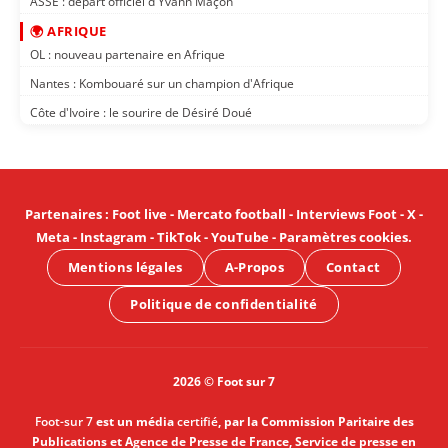
ASSE : départ officiel d'Yvann Maçon
🌍 AFRIQUE
OL : nouveau partenaire en Afrique
Nantes : Kombouaré sur un champion d'Afrique
Côte d'Ivoire : le sourire de Désiré Doué
Partenaires
:
Foot live
-
Mercato football
-
Interviews Foot
-
X
-
Meta
-
Instagram
-
TikTok
-
YouTube
-
Paramètres cookies
.
Mentions légales
A-Propos
Contact
Politique de confidentialité
2026 © Foot sur 7
Foot-sur 7
est un média
certifié
, par la Commission Paritaire des
Publications et Agence de Presse de France, Service de presse en