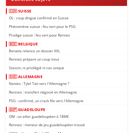
🇨🇭 SUISSE
OL : coup dingue confirmé en Suisse
Phénomène suisse : feu vert pour le PSG
Prodige suisse : feu vert pour Rennes
🇧🇪 BELGIQUE
Benatia relance un dossier XXL
Rennais prépare un coup inouï
Stassin, ni privilégié ni cas unique
🇩🇪 ALLEMAGNE
Nantes : Tylel Tati vers l'Allemagne ?
Rennais : transfert négocié en Allemagne
PSG : confirmé, un crack file vers l'Allemagne
🇬🇵 GUADELOUPE
OM : un ailier guadeloupéen à 18M€
Rennais : meneur de jeu guadeloupéen trouvé