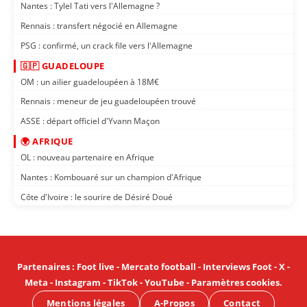
Nantes : Tylel Tati vers l'Allemagne ?
Rennais : transfert négocié en Allemagne
PSG : confirmé, un crack file vers l'Allemagne
🇬🇵 GUADELOUPE
OM : un ailier guadeloupéen à 18M€
Rennais : meneur de jeu guadeloupéen trouvé
ASSE : départ officiel d'Yvann Maçon
🌍 AFRIQUE
OL : nouveau partenaire en Afrique
Nantes : Kombouaré sur un champion d'Afrique
Côte d'Ivoire : le sourire de Désiré Doué
Partenaires
:
Foot live
-
Mercato football
-
Interviews Foot
-
X
-
Meta
-
Instagram
-
TikTok
-
YouTube
-
Paramètres cookies
.
Mentions légales
A-Propos
Contact