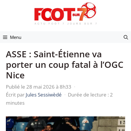
Aller
au
contenu
Menu
ASSE : Saint-Étienne va
porter un coup fatal à l’OGC
Nice
Publié le 28 mai 2026 à 8h33
·
Écrit par
Jules Sessiwèdé
·
Durée de lecture : 2
minutes