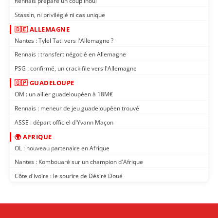
Rennais prépare un coup inouï
Stassin, ni privilégié ni cas unique
🇩🇪 ALLEMAGNE
Nantes : Tylel Tati vers l'Allemagne ?
Rennais : transfert négocié en Allemagne
PSG : confirmé, un crack file vers l'Allemagne
🇬🇵 GUADELOUPE
OM : un ailier guadeloupéen à 18M€
Rennais : meneur de jeu guadeloupéen trouvé
ASSE : départ officiel d'Yvann Maçon
🌍 AFRIQUE
OL : nouveau partenaire en Afrique
Nantes : Kombouaré sur un champion d'Afrique
Côte d'Ivoire : le sourire de Désiré Doué