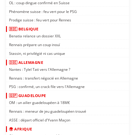
OL : coup dingue confirmé en Suisse
Phénomène suisse : feu vert pour le PSG
Prodige suisse : feu vert pour Rennes
🇧🇪 BELGIQUE
Benatia relance un dossier XXL
Rennais prépare un coup inouï
Stassin, ni privilégié ni cas unique
🇩🇪 ALLEMAGNE
Nantes : Tylel Tati vers l'Allemagne ?
Rennais : transfert négocié en Allemagne
PSG : confirmé, un crack file vers l'Allemagne
🇬🇵 GUADELOUPE
OM : un ailier guadeloupéen à 18M€
Rennais : meneur de jeu guadeloupéen trouvé
ASSE : départ officiel d'Yvann Maçon
🌍 AFRIQUE