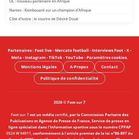
OL : nouveau partenaire en Afrique
Nantes : Kombouaré sur un champion d'Afrique
Côte d'Ivoire : le sourire de Désiré Doué
Partenaires
:
Foot live
-
Mercato football
-
Interviews Foot
-
X
-
Meta
-
Instagram
-
TikTok
-
YouTube
-
Paramètres cookies
.
Mentions légales
A-Propos
Contact
Politique de confidentialité
2026 © Foot sur 7
Foot-sur 7
est un média
certifié
, par la Commission Paritaire des
Publications et Agence de Presse de France, Service de presse en
ligne spécialisé dans l'Information sportive sous le numéro CPPAP
0524 W 94911
, conformément à l'article premier de la loi n°86-897 du