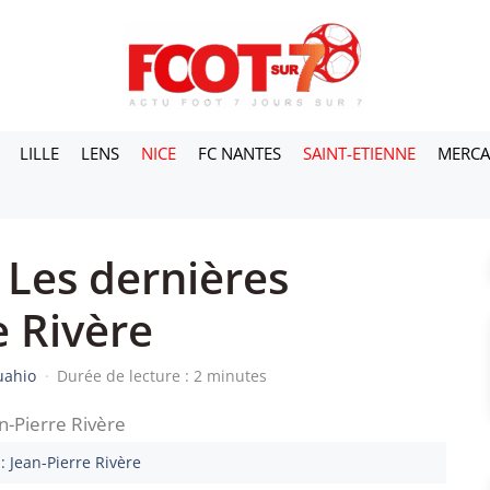
LILLE
LENS
NICE
FC NANTES
SAINT-ETIENNE
MERC
 Les dernières
e Rivère
uahio
·
Durée de lecture : 2 minutes
: Jean-Pierre Rivère