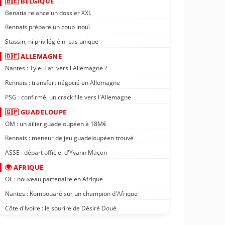
🇧🇪 BELGIQUE
Benatia relance un dossier XXL
Rennais prépare un coup inouï
Stassin, ni privilégié ni cas unique
🇩🇪 ALLEMAGNE
Nantes : Tylel Tati vers l'Allemagne ?
Rennais : transfert négocié en Allemagne
PSG : confirmé, un crack file vers l'Allemagne
🇬🇵 GUADELOUPE
OM : un ailier guadeloupéen à 18M€
Rennais : meneur de jeu guadeloupéen trouvé
ASSE : départ officiel d'Yvann Maçon
🌍 AFRIQUE
OL : nouveau partenaire en Afrique
Nantes : Kombouaré sur un champion d'Afrique
Côte d'Ivoire : le sourire de Désiré Doué