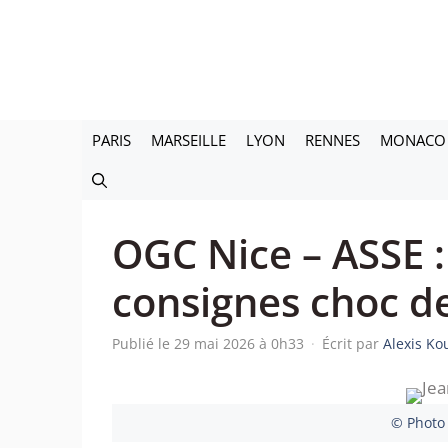
Aller
au
contenu
PARIS
MARSEILLE
LYON
RENNES
MONACO
OGC Nice – ASSE :
consignes choc d
Publié le 29 mai 2026 à 0h33
·
Écrit par
Alexis Ko
© Photo 