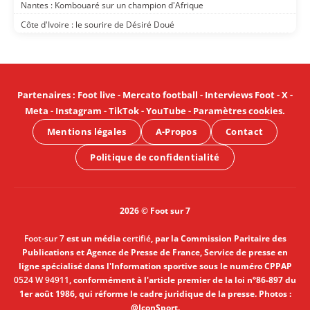
Nantes : Kombouaré sur un champion d'Afrique
Côte d'Ivoire : le sourire de Désiré Doué
Partenaires
:
Foot live
-
Mercato football
-
Interviews Foot
-
X
-
Meta
-
Instagram
-
TikTok
-
YouTube
-
Paramètres cookies
.
Mentions légales
A-Propos
Contact
Politique de confidentialité
2026 © Foot sur 7
Foot-sur 7
est un média
certifié
, par la Commission Paritaire des
Publications et Agence de Presse de France, Service de presse en
ligne spécialisé dans l'Information sportive sous le numéro CPPAP
0524 W 94911
, conformément à l'article premier de la loi n°86-897 du
1er août 1986, qui réforme le cadre juridique de la presse. Photos :
@IconSport.