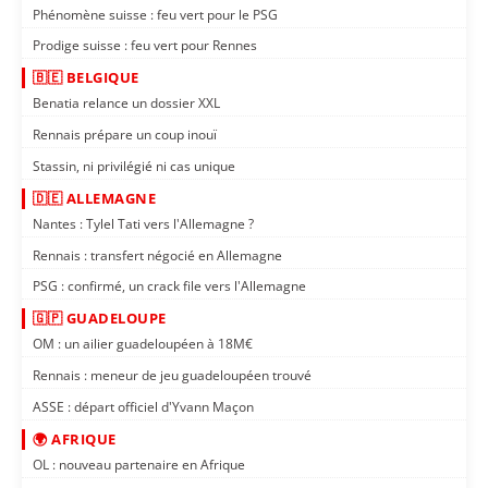
Phénomène suisse : feu vert pour le PSG
Prodige suisse : feu vert pour Rennes
🇧🇪 BELGIQUE
Benatia relance un dossier XXL
Rennais prépare un coup inouï
Stassin, ni privilégié ni cas unique
🇩🇪 ALLEMAGNE
Nantes : Tylel Tati vers l'Allemagne ?
Rennais : transfert négocié en Allemagne
PSG : confirmé, un crack file vers l'Allemagne
🇬🇵 GUADELOUPE
OM : un ailier guadeloupéen à 18M€
Rennais : meneur de jeu guadeloupéen trouvé
ASSE : départ officiel d'Yvann Maçon
🌍 AFRIQUE
OL : nouveau partenaire en Afrique