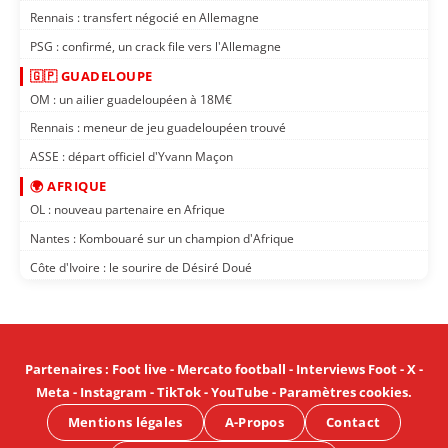
Rennais : transfert négocié en Allemagne
PSG : confirmé, un crack file vers l'Allemagne
🇬🇵 GUADELOUPE
OM : un ailier guadeloupéen à 18M€
Rennais : meneur de jeu guadeloupéen trouvé
ASSE : départ officiel d'Yvann Maçon
🌍 AFRIQUE
OL : nouveau partenaire en Afrique
Nantes : Kombouaré sur un champion d'Afrique
Côte d'Ivoire : le sourire de Désiré Doué
Partenaires
:
Foot live
-
Mercato football
-
Interviews Foot
-
X
-
Meta
-
Instagram
-
TikTok
-
YouTube
-
Paramètres cookies
.
Mentions légales
A-Propos
Contact