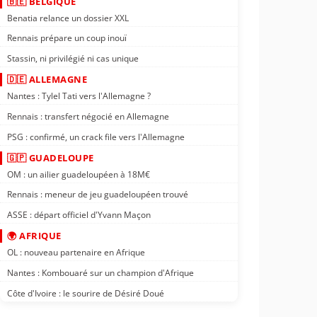
🇧🇪 BELGIQUE
Benatia relance un dossier XXL
Rennais prépare un coup inouï
Stassin, ni privilégié ni cas unique
🇩🇪 ALLEMAGNE
Nantes : Tylel Tati vers l'Allemagne ?
Rennais : transfert négocié en Allemagne
PSG : confirmé, un crack file vers l'Allemagne
🇬🇵 GUADELOUPE
OM : un ailier guadeloupéen à 18M€
Rennais : meneur de jeu guadeloupéen trouvé
ASSE : départ officiel d'Yvann Maçon
🌍 AFRIQUE
OL : nouveau partenaire en Afrique
Nantes : Kombouaré sur un champion d'Afrique
Côte d'Ivoire : le sourire de Désiré Doué