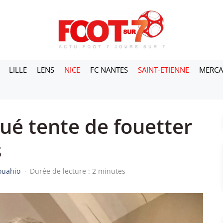
LILLE
LENS
NICE
FC NANTES
SAINT-ETIENNE
MERC
qué tente de fouetter
s
ouahio
·
Durée de lecture : 2 minutes