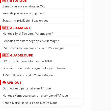
🇧🇪 BELGIQUE
Benatia relance un dossier XXL
Rennais prépare un coup inouï
Stassin, ni privilégié ni cas unique
🇩🇪 ALLEMAGNE
Nantes : Tylel Tati vers l'Allemagne ?
Rennais : transfert négocié en Allemagne
PSG : confirmé, un crack file vers l'Allemagne
🇬🇵 GUADELOUPE
OM : un ailier guadeloupéen à 18M€
Rennais : meneur de jeu guadeloupéen trouvé
ASSE : départ officiel d'Yvann Maçon
🌍 AFRIQUE
OL : nouveau partenaire en Afrique
Nantes : Kombouaré sur un champion d'Afrique
Côte d'Ivoire : le sourire de Désiré Doué