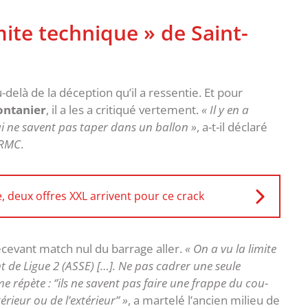
mite technique » de Saint-
-delà de la déception qu’il a ressentie. Et pour
ontanier
, il a les a critiqué vertement.
« Il y en a
ui ne savent pas taper dans un ballon »
, a-t-il déclaré
RMC
.
e, deux offres XXL arrivent pour ce crack
écevant match nul du barrage aller.
« On a vu la limite
 de Ligue 2 (ASSE) […]. Ne pas cadrer une seule
 répète : ‘’ils ne savent pas faire une frappe du cou-
rieur ou de l’extérieur’’ »
, a martelé l’ancien milieu de