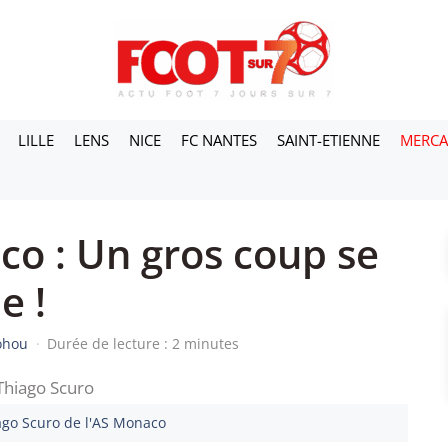
LILLE
LENS
NICE
FC NANTES
SAINT-ETIENNE
MERC
o : Un gros coup se
e !
dohou
·
Durée de lecture : 2 minutes
ago Scuro de l'AS Monaco