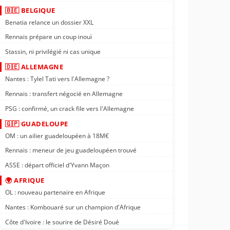
🇧🇪 BELGIQUE
Benatia relance un dossier XXL
Rennais prépare un coup inouï
Stassin, ni privilégié ni cas unique
🇩🇪 ALLEMAGNE
Nantes : Tylel Tati vers l'Allemagne ?
Rennais : transfert négocié en Allemagne
PSG : confirmé, un crack file vers l'Allemagne
🇬🇵 GUADELOUPE
OM : un ailier guadeloupéen à 18M€
Rennais : meneur de jeu guadeloupéen trouvé
ASSE : départ officiel d'Yvann Maçon
🌍 AFRIQUE
OL : nouveau partenaire en Afrique
Nantes : Kombouaré sur un champion d'Afrique
Côte d'Ivoire : le sourire de Désiré Doué