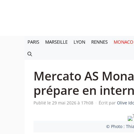
Aller
au
contenu
PARIS
MARSEILLE
LYON
RENNES
MONACO
Mercato AS Monac
prépare en intern
Publié le 29 mai 2026 à 17h08
·
Écrit par
Olive I
© Photo : Thi