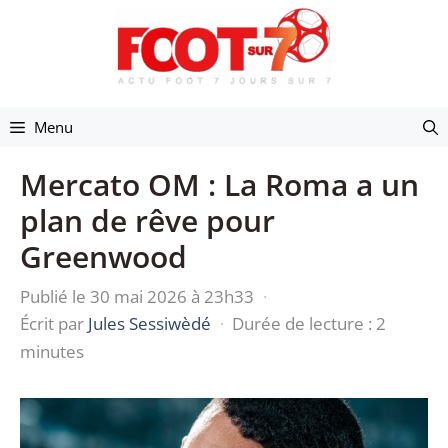
Aller
au
contenu
Menu
Mercato OM : La Roma a un
plan de rêve pour
Greenwood
Publié le 30 mai 2026 à 23h33
·
Écrit par
Jules Sessiwèdé
·
Durée de lecture : 2
minutes