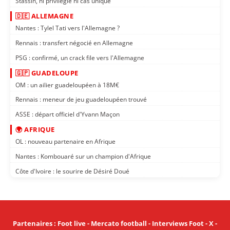
Stassin, ni privilégié ni cas unique
🇩🇪 ALLEMAGNE
Nantes : Tylel Tati vers l'Allemagne ?
Rennais : transfert négocié en Allemagne
PSG : confirmé, un crack file vers l'Allemagne
🇬🇵 GUADELOUPE
OM : un ailier guadeloupéen à 18M€
Rennais : meneur de jeu guadeloupéen trouvé
ASSE : départ officiel d'Yvann Maçon
🌍 AFRIQUE
OL : nouveau partenaire en Afrique
Nantes : Kombouaré sur un champion d'Afrique
Côte d'Ivoire : le sourire de Désiré Doué
Partenaires
:
Foot live
-
Mercato football
-
Interviews Foot
-
X
-