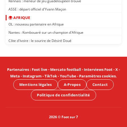
Rennais : meneur de jeu guadeloupéen trouvé
ASSE : départ officiel d'Yvann Maçon
🌍 AFRIQUE
OL : nouveau partenaire en Afrique
Nantes : Kombouaré sur un champion d'Afrique
Côte d'Ivoire : le sourire de Désiré Doué
Partenaires
:
Foot live
-
Mercato football
-
Interviews Foot
-
X
-
Meta
-
Instagram
-
TikTok
-
YouTube
-
Paramètres cookies
.
Mentions légales
A-Propos
Contact
Politique de confidentialité
2026 © Foot sur 7