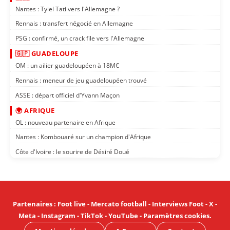
Nantes : Tylel Tati vers l'Allemagne ?
Rennais : transfert négocié en Allemagne
PSG : confirmé, un crack file vers l'Allemagne
🇬🇵 GUADELOUPE
OM : un ailier guadeloupéen à 18M€
Rennais : meneur de jeu guadeloupéen trouvé
ASSE : départ officiel d'Yvann Maçon
🌍 AFRIQUE
OL : nouveau partenaire en Afrique
Nantes : Kombouaré sur un champion d'Afrique
Côte d'Ivoire : le sourire de Désiré Doué
Partenaires
:
Foot live
-
Mercato football
-
Interviews Foot
-
X
-
Meta
-
Instagram
-
TikTok
-
YouTube
-
Paramètres cookies
.