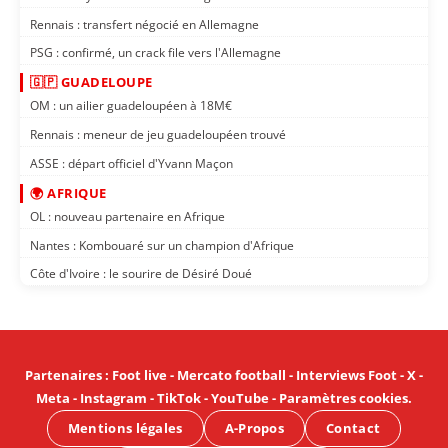
Rennais : transfert négocié en Allemagne
PSG : confirmé, un crack file vers l'Allemagne
🇬🇵 GUADELOUPE
OM : un ailier guadeloupéen à 18M€
Rennais : meneur de jeu guadeloupéen trouvé
ASSE : départ officiel d'Yvann Maçon
🌍 AFRIQUE
OL : nouveau partenaire en Afrique
Nantes : Kombouaré sur un champion d'Afrique
Côte d'Ivoire : le sourire de Désiré Doué
Partenaires
:
Foot live
-
Mercato football
-
Interviews Foot
-
X
-
Meta
-
Instagram
-
TikTok
-
YouTube
-
Paramètres cookies
.
Mentions légales
A-Propos
Contact