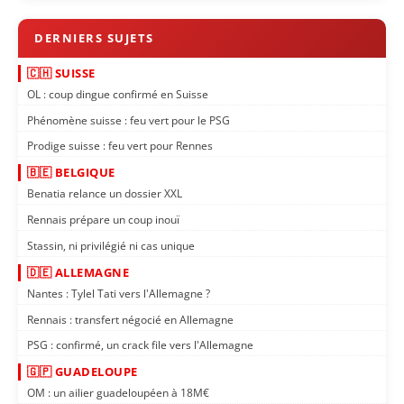
🇨🇭 SUISSE
OL : coup dingue confirmé en Suisse
Phénomène suisse : feu vert pour le PSG
Prodige suisse : feu vert pour Rennes
🇧🇪 BELGIQUE
Benatia relance un dossier XXL
Rennais prépare un coup inouï
Stassin, ni privilégié ni cas unique
🇩🇪 ALLEMAGNE
Nantes : Tylel Tati vers l'Allemagne ?
Rennais : transfert négocié en Allemagne
PSG : confirmé, un crack file vers l'Allemagne
🇬🇵 GUADELOUPE
OM : un ailier guadeloupéen à 18M€