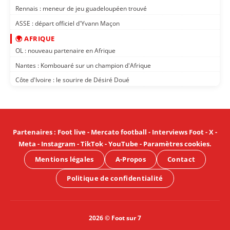
Rennais : meneur de jeu guadeloupéen trouvé
ASSE : départ officiel d'Yvann Maçon
🌍 AFRIQUE
OL : nouveau partenaire en Afrique
Nantes : Kombouaré sur un champion d'Afrique
Côte d'Ivoire : le sourire de Désiré Doué
Partenaires
:
Foot live
-
Mercato football
-
Interviews Foot
-
X
-
Meta
-
Instagram
-
TikTok
-
YouTube
-
Paramètres cookies
.
Mentions légales
A-Propos
Contact
Politique de confidentialité
2026 © Foot sur 7